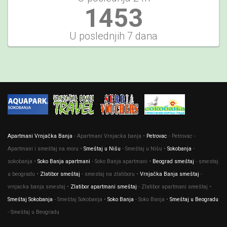
1564
U poslednjih 7 dana
Apartmani Vrnjačka Banja
- Apartmani Vrnjacka banja •
Petrovac
- Petrovac -
Apartmani i smeštaj na moru •
Smeštaj u Nišu
- Smeštaj u Nišu •
Sokobanja
-
sokobanja •
Soko Banja apartmani
- Soko Banja apartmani •
Beograd smeštaj
- smestaj
u beogradu •
Zlatibor smeštaj
- smestaj na zlatiboru •
Vrnjačka Banja smeštaj
-
vrnjacka banja smestaj •
Zlatibor apartmani smeštaj
- Zlatibor apartmani smeštaj •
Smeštaj Sokobanja
- Smeštaj Sokobanja •
Soko Banja
- Soko Banja •
Smeštaj u Beogradu
- Smeštaj u Beogradu