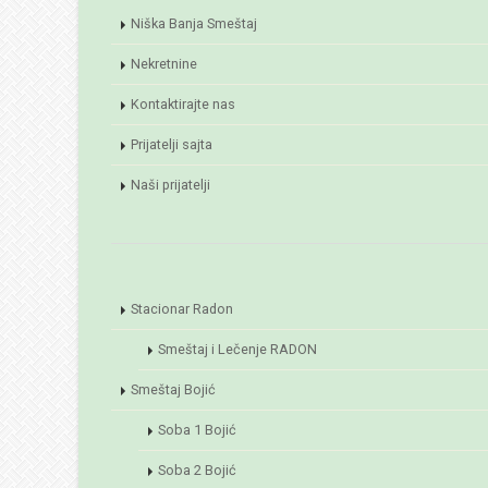
Niška Banja Smeštaj
Nekretnine
Kontaktirajte nas
Prijatelji sajta
Naši prijatelji
Stacionar Radon
Smeštaj i Lečenje RADON
Smeštaj Bojić
Soba 1 Bojić
Soba 2 Bojić