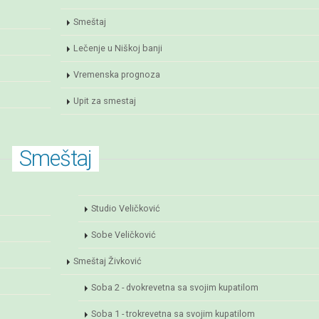
Smeštaj
Lečenje u Niškoj banji
Vremenska prognoza
Upit za smestaj
Smeštaj
Studio Veličković
Sobe Veličković
Smeštaj Živković
Soba 2 - dvokrevetna sa svojim kupatilom
Soba 1 - trokrevetna sa svojim kupatilom