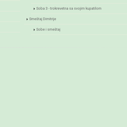
Soba 3 - trokrevetna sa svojim kupatilom
Smeštaj Dimitrije
Sobe i smeštaj