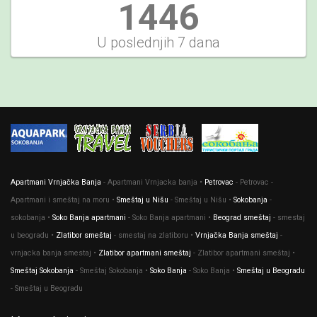
1612
U poslednjih 7 dana
Apartmani Vrnjačka Banja
- Apartmani Vrnjacka banja •
Petrovac
- Petrovac -
Apartmani i smeštaj na moru •
Smeštaj u Nišu
- Smeštaj u Nišu •
Sokobanja
-
sokobanja •
Soko Banja apartmani
- Soko Banja apartmani •
Beograd smeštaj
- smestaj
u beogradu •
Zlatibor smeštaj
- smestaj na zlatiboru •
Vrnjačka Banja smeštaj
-
vrnjacka banja smestaj •
Zlatibor apartmani smeštaj
- Zlatibor apartmani smeštaj •
Smeštaj Sokobanja
- Smeštaj Sokobanja •
Soko Banja
- Soko Banja •
Smeštaj u Beogradu
- Smeštaj u Beogradu