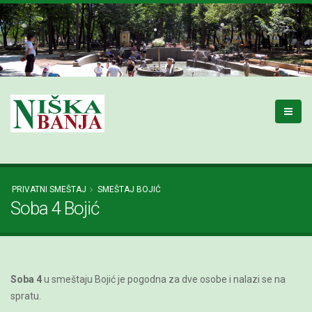
PRIVATNI SMEŠTAJ
SMEŠTAJ BOJIĆ
Soba 4 Bojić
Soba 4
u smeštaju Bojić je pogodna za dve osobe i nalazi se na
spratu.